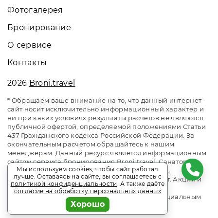
Фотогалерея
Бронирование
О сервисе
Контакты
2026
Broni.travel
* Обращаем ваше внимание на то, что данный интернет-
сайт носит исключительно информационный характер и
ни при каких условиях результаты расчетов не являются
публичной офертой, определяемой положениями Статьи
437 Гражданского кодекса Российской Федерации. За
окончательным расчетом обращайтесь к нашим
менеджерам. Данный ресурс является информационным
сайтом сервиса бронирования Broni.travel. Санаторий
Мы используем cookies, чтобы сайт работал
«Летцы». Сайт онлайн бронирования номеров.
лучше. Оставаясь на сайте, вы соглашаетесь с
Актуальные цены, прайс-листы и наличие мест. Акции и
политикой конфиденциальности
. А также даёте
спецпредложения. Выгодное бронирование.
согласие на обработку персональных данных
Индивидуальный менеджер. Не является официальным
Хорошо
сайтом объекта размещения.