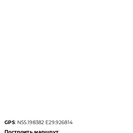
GPS
: N55.198382 E29.926814
Построить маршрут
: