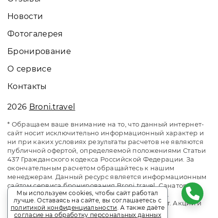
Новости
Фотогалерея
Бронирование
О сервисе
Контакты
2026
Broni.travel
* Обращаем ваше внимание на то, что данный интернет-
сайт носит исключительно информационный характер и
ни при каких условиях результаты расчетов не являются
публичной офертой, определяемой положениями Статьи
437 Гражданского кодекса Российской Федерации. За
окончательным расчетом обращайтесь к нашим
менеджерам. Данный ресурс является информационным
сайтом сервиса бронирования Broni.travel. Санаторий
Мы используем cookies, чтобы сайт работал
«Летцы». Сайт онлайн бронирования номеров.
лучше. Оставаясь на сайте, вы соглашаетесь с
Актуальные цены, прайс-листы и наличие мест. Акции и
политикой конфиденциальности
. А также даёте
спецпредложения. Выгодное бронирование.
согласие на обработку персональных данных