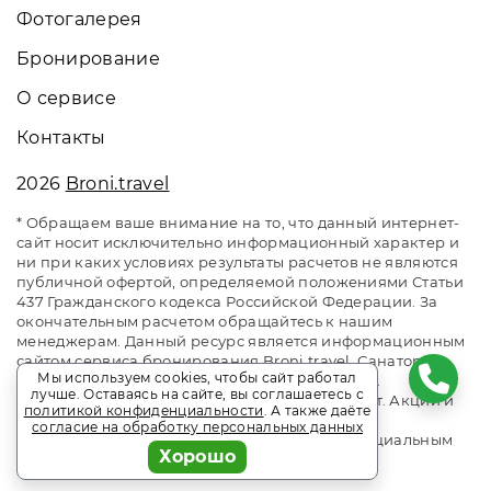
Фотогалерея
Бронирование
О сервисе
Контакты
2026
Broni.travel
* Обращаем ваше внимание на то, что данный интернет-
сайт носит исключительно информационный характер и
ни при каких условиях результаты расчетов не являются
публичной офертой, определяемой положениями Статьи
437 Гражданского кодекса Российской Федерации. За
окончательным расчетом обращайтесь к нашим
менеджерам. Данный ресурс является информационным
сайтом сервиса бронирования Broni.travel. Санаторий
Мы используем cookies, чтобы сайт работал
«Летцы». Сайт онлайн бронирования номеров.
лучше. Оставаясь на сайте, вы соглашаетесь с
Актуальные цены, прайс-листы и наличие мест. Акции и
политикой конфиденциальности
. А также даёте
спецпредложения. Выгодное бронирование.
согласие на обработку персональных данных
Индивидуальный менеджер. Не является официальным
Хорошо
сайтом объекта размещения.